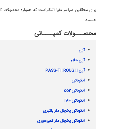
هستند.
محصـــولات کمپــــانی
آون
آون خلاء
آون PASS-THROUGH
انکوباتور
انکوباتور co2
انکوباتور IVF
انکوباتور یخچال دار پلتیری
انکوباتور یخچال دار کمپرسوری