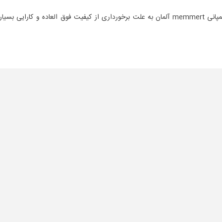
برای محققین سراسر دنیا آشکاراست که همواره محصولات کمپانی memmert آلمان به علت برخورداری از 