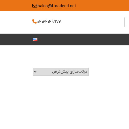
sales@faradeed.net
02122149972