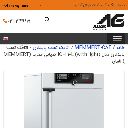
Ski
به هلدینگ فرآدید آداک خوش آمدید
sales@faradeed.net
t
conten
02122149972
خانه
/
MEMMERT-CAT
/
اتاقک تست پایداری
/ اتاقک تست
پایداری مدل (ICH110L (with light کمپانی ممرت (MEMMERT
) آلمان