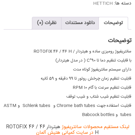
دسته ها:
HETTICH
توضیحات
دانلود مستندات
نظرات (0)
توضیحات
سانتریفیوژ رومیزی ساده و هیتردار / ROTOFIX 46 / 46 H
با قابلیت تنظیم دما تا 90°C ( در مدل هیتردار)
دارای سیستم سانتریفیوژ کوتاه مدت
قابلیت تنظیم زمان چرخش روتور تا 99 دقیقه و 59 ثانیه
قابلیت تنظیم سرعت با گام 10 RPM
قابلیت تنظیم شیب شتاب و شیب توقف
قابلیت استفاده جهت Chrome bath tubes و Schlenk tubes و ASTM
tubes و Babcock bottles
لینک مستقیم محصولات سانتریفیوژ
هیتردار ROTOFIX 46 / 46
H
در سایت کمپانی هتیش آلمان