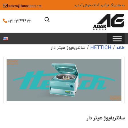
Ski
به هلدینگ فرآدید آداک خوش آمدید
sales@faradeed.net
t
conten
02122149972
خانه
/
HETTICH
/ سانتریفیوژ هیتر دار
سانتریفیوژ هیتر دار