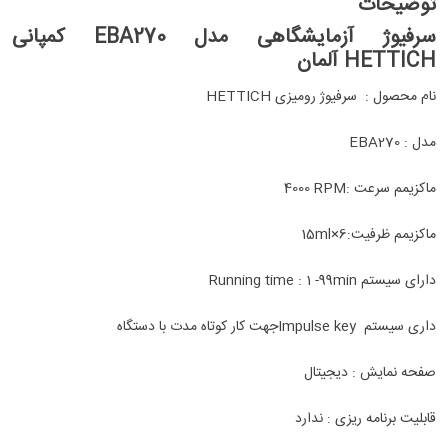
توضیحات
سرفیوژ آزمایشگاهی مدل EBA270 کمپانی
HETTICH آلمان
نام محصول :
سرفیوژ رومیزی HETTICH
مدل : EBA270
ماکزیمم سرعت :
4000 RPM
ماکزیمم ظرفیت:
6
×
15ml
دارای سیستم
Running time : 1 -99min
داری سیستم
Impulse key
جهت کار کوتاه مدت با دستگاه
صفحه نمایش : دیجیتال
قابلیت برنامه ریزی : ندارد