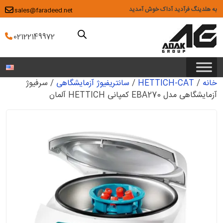
Ski
به هلدینگ فرآدید آداک خوش آمدید
sales@faradeed.net
t
conten
02122149972
خانه
/
HETTICH-CAT
/
سانتریفیوژ آزمایشگاهی
/ سرفیوژ
آزمایشگاهی مدل EBA270 کمپانی HETTICH آلمان