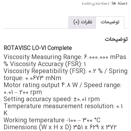
دسته ها:
دسته-بندی-نشده
توضیحات
نظرات (0)
توضیحات
ROTAVISC LO-VI Complete
Viscosity Measuring Range: 6.000.000 mPas
Viscosity Accuracy (FSR): 1 %
Viscosity Repeatibility (FSR): 0.2 % / Spring
torque: 0.0673 mNm
Motor rating output 4.8 W / Speed range:
0.01 – 200 rpm
Setting accuracy speed: ±0.01 rpm
Temperature measurement resolution: 0.1
K
Working temperature -100 – 300 °C
Dimensions (W x H x D) 351 x 629 x 372