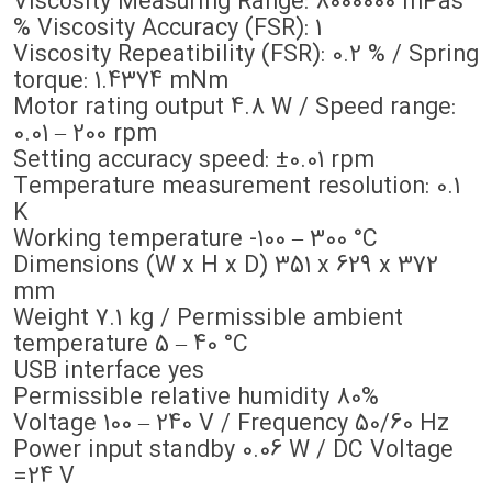
Viscosity Measuring Range: 8000000 mPas
Viscosity Accuracy (FSR): 1 %
Viscosity Repeatibility (FSR): 0.2 % / Spring
torque: 1.4374 mNm
Motor rating output 4.8 W / Speed range:
0.01 – 200 rpm
Setting accuracy speed: ±0.01 rpm
Temperature measurement resolution: 0.1
K
Working temperature -100 – 300 °C
Dimensions (W x H x D) 351 x 629 x 372
mm
Weight 7.1 kg / Permissible ambient
temperature 5 – 40 °C
USB interface yes
%Permissible relative humidity 80
Voltage 100 – 240 V / Frequency 50/60 Hz
Power input standby 0.06 W / DC Voltage
24 V=