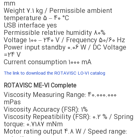
mm
Weight 7.1 kg / Permissible ambient
temperature 5 – 40 °C
USB interface yes
Permissible relative humidity 80%
Voltage 100 – 240 V / Frequency 50/60 Hz
Power input standby 0.06 W / DC Voltage
24 V=
Current consumption 1000 mA
The link to download the ROTAVISC LO-VI catalog
ROTAVISC ME-VI Complete
Viscosity Measuring Range: 40.000.000
mPas
Viscosity Accuracy (FSR): 1%
Viscosity Repeatibility (FSR): 0.2 % / Spring
torque: 0.7187 mNm
Motor rating output 4.8 W / Speed range: