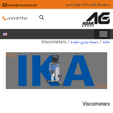
Ski
به هلدینگ فرآدید آداک خوش آمدید
sales@faradeed.net
t
conten
02122149972
خانه
/
دسته-بندی-نشده
/ Viscometers
Viscometers