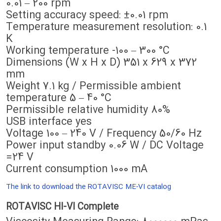
0.01 – 200 rpm
Setting accuracy speed: ±0.01 rpm
Temperature measurement resolution: 0.1
K
Working temperature -100 – 300 °C
Dimensions (W x H x D) 351 x 629 x 372
mm
Weight 7.1 kg / Permissible ambient
temperature 5 – 40 °C
Permissible relative humidity 80%
USB interface yes
Voltage 100 – 240 V / Frequency 50/60 Hz
Power input standby 0.06 W / DC Voltage
24 V=
Current consumption 1000 mA
The link to download the ROTAVISC ME-VI catalog
ROTAVISC HI-VI Complete